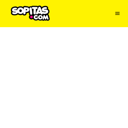
Menu
Sopitas
USA