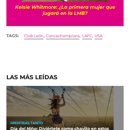
Kelsie Whitmore: ¿La primera mujer que
jugará en la LMB?
,
,
,
TAGS:
Club León
Concachampions
LAFC
USA
LAS MÁS LEÍDAS
MIENTRAS TANTO
Día del Niño: Diviértete como chavito en estos