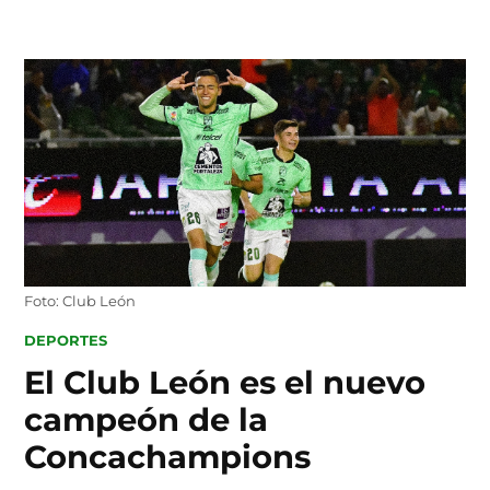
Skip
to
content
Foto: Club León
POSTED
DEPORTES
IN
El Club León es el nuevo
campeón de la
Concachampions