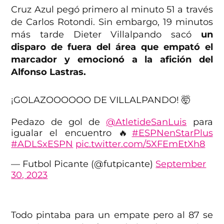
Cruz Azul pegó primero al minuto 51 a través
de Carlos Rotondi. Sin embargo, 19 minutos
más tarde Dieter Villalpando sacó
un
disparo de fuera del área que empató el
marcador y emocionó a la afición del
Alfonso Lastras.
¡GOLAZOOOOOO DE VILLALPANDO! 🤯
Pedazo de gol de
@AtletideSanLuis
para
igualar el encuentro 🔥
#ESPNenStarPlus
#ADLSxESPN
pic.twitter.com/5XFEmEtXh8
— Futbol Picante (@futpicante)
September
30, 2023
Todo pintaba para un empate pero al 87 se