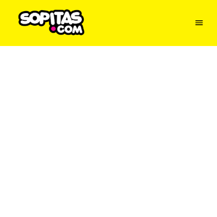
Menu
Sopitas
USA