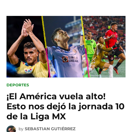
Skip
to
content
POSTED
DEPORTES
IN
¡El América vuela alto!
Esto nos dejó la jornada 10
de la Liga MX
by
SEBASTIAN GUTIÉRREZ