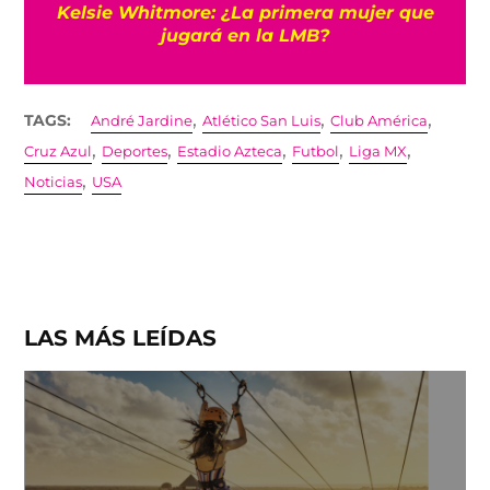
Kelsie Whitmore: ¿La primera mujer que
jugará en la LMB?
,
,
,
TAGS:
André Jardine
Atlético San Luis
Club América
,
,
,
,
,
Cruz Azul
Deportes
Estadio Azteca
Futbol
Liga MX
,
Noticias
USA
LAS MÁS LEÍDAS