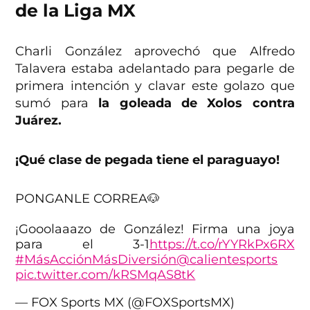
de la Liga MX
Charli González aprovechó que Alfredo
Talavera estaba adelantado para pegarle de
primera intención y clavar este golazo que
sumó para
la goleada de Xolos contra
Juárez.
¡Qué clase de pegada tiene el paraguayo!
PONGANLE CORREA🐶
¡Gooolaaazo de González! Firma una joya
para el 3-1
https://t.co/rYYRkPx6RX
#MásAcciónMásDiversión
@calientesports
pic.twitter.com/kRSMqAS8tK
— FOX Sports MX (@FOXSportsMX)