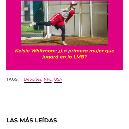
Kelsie Whitmore: ¿La primera mujer que
jugará en la LMB?
,
,
TAGS:
Deportes
NFL
USA
LAS MÁS LEÍDAS