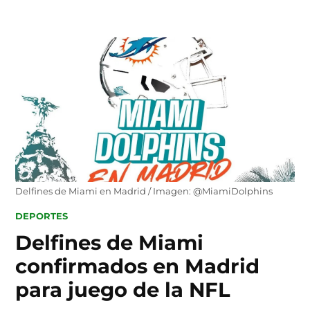
Skip
to
content
Delfines de Miami en Madrid / Imagen: @MiamiDolphins
POSTED
DEPORTES
IN
Delfines de Miami
confirmados en Madrid
para juego de la NFL