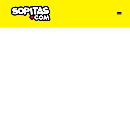
Menu
Sopitas
USA