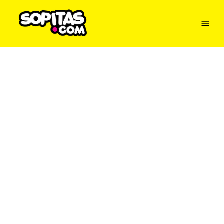
Menu
Sopitas
USA