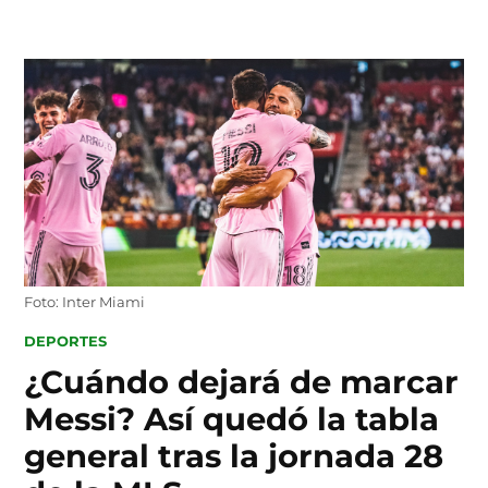
Skip
to
content
Foto: Inter Miami
POSTED
DEPORTES
IN
¿Cuándo dejará de marcar
Messi? Así quedó la tabla
general tras la jornada 28