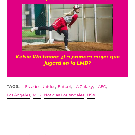
Kelsie Whitmore: ¿La primera mujer que
jugará en la LMB?
,
,
,
,
TAGS:
Estados Unidos
Futbol
LA Galaxy
LAFC
,
,
,
Los Ángeles
MLS
Noticias Los Angeles
USA