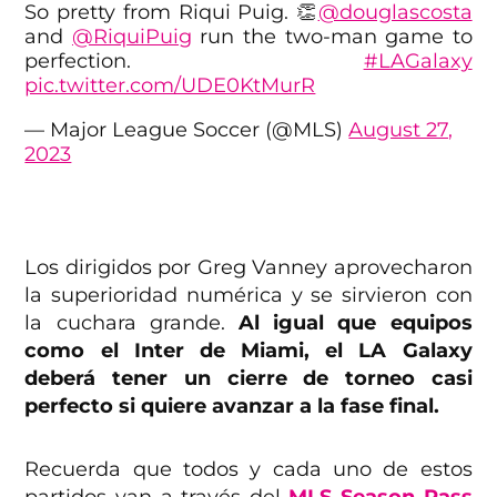
So pretty from Riqui Puig. 👏
@douglascosta
and
@RiquiPuig
run the two-man game to
perfection.
#LAGalaxy
pic.twitter.com/UDE0KtMurR
— Major League Soccer (@MLS)
August 27,
2023
Los dirigidos por Greg Vanney aprovecharon
la superioridad numérica y se sirvieron con
la cuchara grande.
Al igual que equipos
como el Inter de Miami, el LA Galaxy
deberá tener un cierre de torneo casi
perfecto si quiere avanzar a la fase final.
Recuerda que todos y cada uno de estos
partidos van a través del
MLS Season Pass