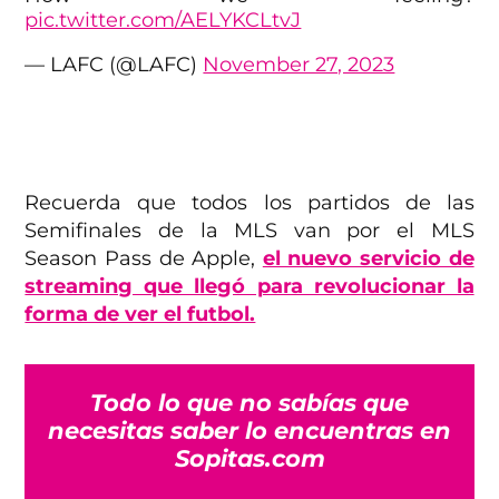
pic.twitter.com/AELYKCLtvJ
— LAFC (@LAFC)
November 27, 2023
Recuerda que todos los partidos de las
Semifinales de la MLS van por el MLS
Season Pass de Apple,
el nuevo servicio de
streaming que llegó para revolucionar la
forma de ver el futbol.
Todo lo que no sabías que
necesitas saber lo encuentras en
Sopitas.com