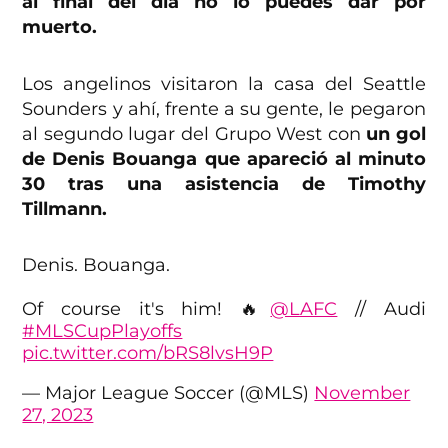
al final del día no lo puedes dar por
muerto.
Los angelinos visitaron la casa del Seattle
Sounders y ahí, frente a su gente, le pegaron
al segundo lugar del Grupo West con
un gol
de Denis Bouanga que apareció al minuto
30 tras una asistencia de Timothy
Tillmann.
Denis. Bouanga.
Of course it's him! 🔥
@LAFC
// Audi
#MLSCupPlayoffs
pic.twitter.com/bRS8lvsH9P
— Major League Soccer (@MLS)
November
27, 2023