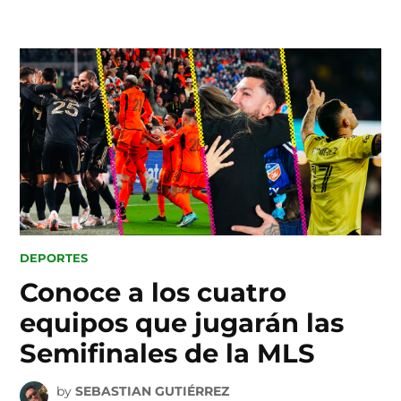
Skip
to
content
POSTED
DEPORTES
IN
Conoce a los cuatro
equipos que jugarán las
Semifinales de la MLS
by
SEBASTIAN GUTIÉRREZ