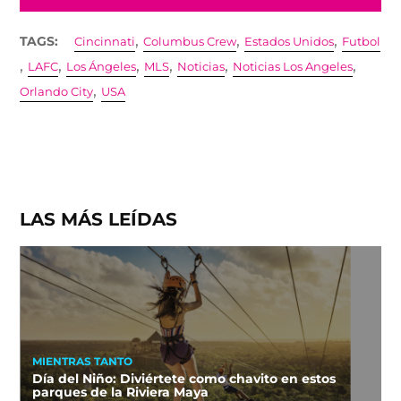
,
,
,
TAGS:
Cincinnati
Columbus Crew
Estados Unidos
Futbol
,
,
,
,
,
,
LAFC
Los Ángeles
MLS
Noticias
Noticias Los Angeles
,
Orlando City
USA
LAS MÁS LEÍDAS
MIENTRAS TANTO
Día del Niño: Diviértete como chavito en estos
parques de la Riviera Maya