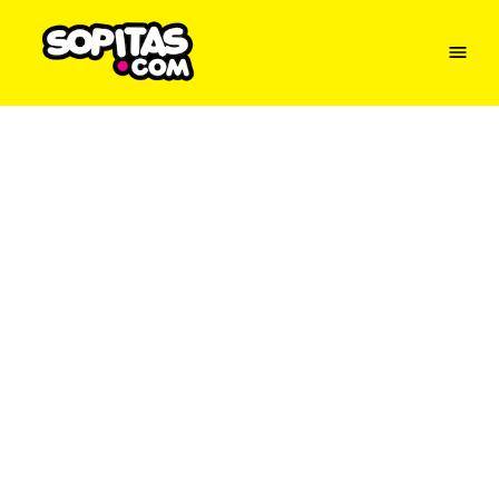
Menu
Sopitas
USA