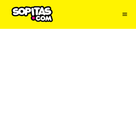
Menu
Sopitas
USA