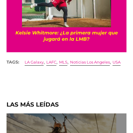
Kelsie Whitmore: ¿La primera mujer que
jugará en la LMB?
,
,
,
,
TAGS:
LA Galaxy
LAFC
MLS
Noticias Los Angeles
USA
LAS MÁS LEÍDAS