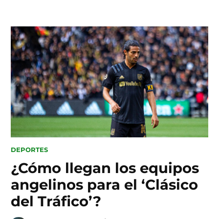
Skip
to
content
POSTED
DEPORTES
IN
¿Cómo llegan los equipos
angelinos para el ‘Clásico
del Tráfico’?