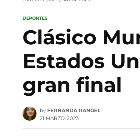
POSTED
DEPORTES
IN
Clásico Mun
Estados Uni
gran final
by
FERNANDA RANGEL
21 MARZO, 2023