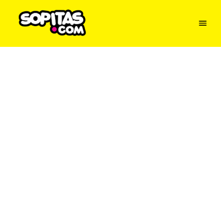
Menu
Sopitas
USA