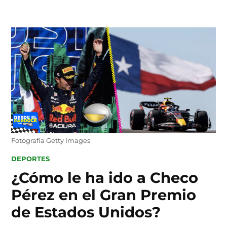
Skip
to
content
Fotografía Getty Images
POSTED
DEPORTES
IN
¿Cómo le ha ido a Checo
Pérez en el Gran Premio
de Estados Unidos?