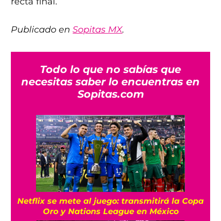
recta final.
Publicado en
Sopitas MX
.
Todo lo que no sabías que
necesitas saber lo encuentras en
Sopitas.com
Netflix se mete al juego: transmitirá la Copa
Oro y Nations League en México