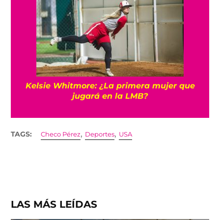
Kelsie Whitmore: ¿La primera mujer que
jugará en la LMB?
,
,
TAGS:
Checo Pérez
Deportes
USA
LAS MÁS LEÍDAS