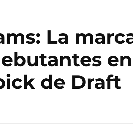
iams: La marc
debutantes en
pick de Draft