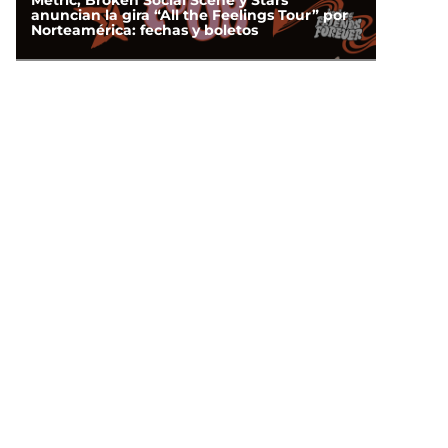
Metric, Broken Social Scene y Stars
anuncian la gira “All the Feelings Tour” por
Norteamérica: fechas y boletos