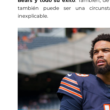
Bears y todo su éxito
. También, de
también puede ser una circunsta
inexplicable.