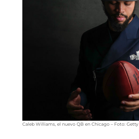
Caleb Williams, el nuevo QB en Chicago – Foto: Gett