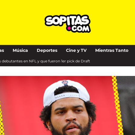
as
Música
Deportes
Cine y TV
Mientras Tanto
 debutantes en NFL y que fueron 1er pick de Draft