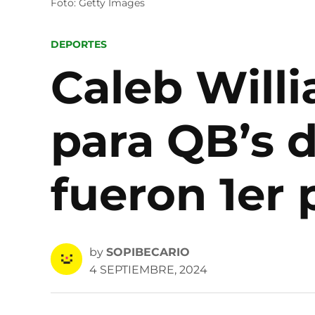
Foto: Getty Images
POSTED
DEPORTES
IN
Caleb Will
para QB’s 
fueron 1er 
by
SOPIBECARIO
4 SEPTIEMBRE, 2024