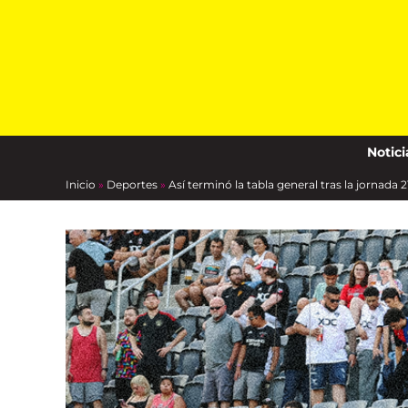
Skip
to
content
Notici
Inicio
»
Deportes
»
Así terminó la tabla general tras la jornada 2