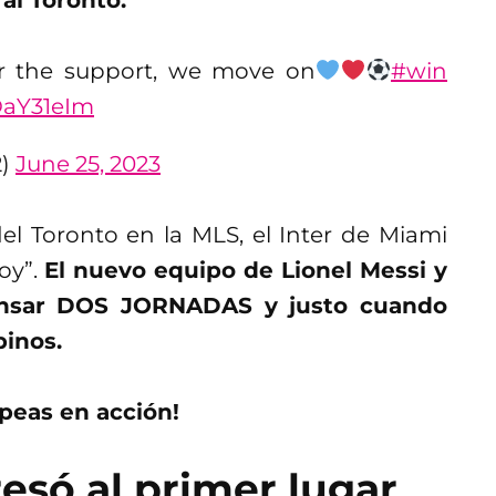
r the support, we move on
#win
OaY31eIm
2)
June 25, 2023
el Toronto en la MLS, el Inter de Miami
voy”.
El nuevo equipo de Lionel Messi y
ansar DOS JORNADAS y justo cuando
pinos.
opeas en acción!
gresó al primer lugar