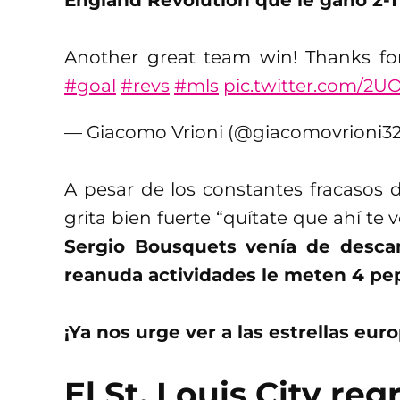
Another great team win! Thanks fo
#goal
#revs
#mls
pic.twitter.com/2U
— Giacomo Vrioni (@giacomovrioni3
A pesar de los constantes fracasos d
grita bien fuerte “quítate que ahí te 
Sergio Bousquets venía de desc
reanuda actividades le meten 4 pe
¡Ya nos urge ver a las estrellas eur
El St. Louis City re