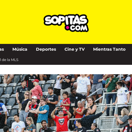
as
Música
Deportes
Cine y TV
Mientras Tanto
1 de la MLS