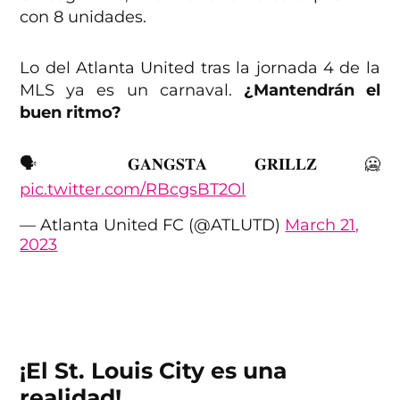
con 8 unidades.
Lo del Atlanta United tras la jornada 4 de la
MLS ya es un carnaval.
¿Mantendrán el
buen ritmo?
🗣️ 𝐆𝐀𝐍𝐆𝐒𝐓𝐀 𝐆𝐑𝐈𝐋𝐋𝐙 🥶
pic.twitter.com/RBcgsBT2Ol
— Atlanta United FC (@ATLUTD)
March 21,
2023
¡El St. Louis City es una
realidad!