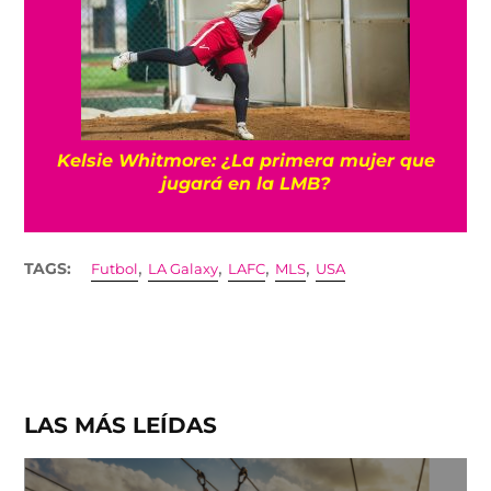
Kelsie Whitmore: ¿La primera mujer que
jugará en la LMB?
,
,
,
,
TAGS:
Futbol
LA Galaxy
LAFC
MLS
USA
LAS MÁS LEÍDAS