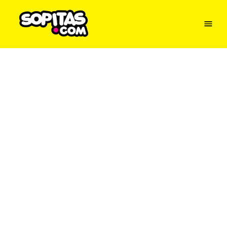
Menu
Sopitas
USA