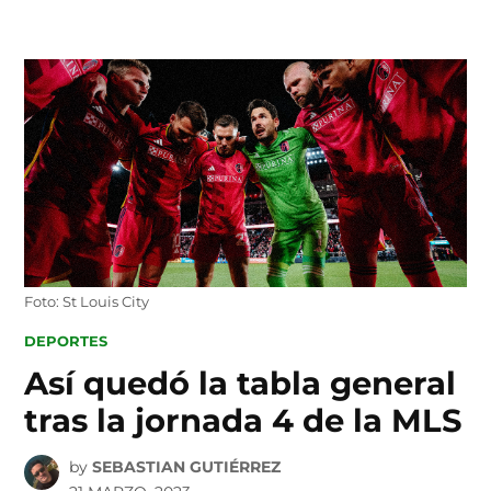
Skip
to
content
Foto: St Louis City
POSTED
DEPORTES
IN
Así quedó la tabla general
tras la jornada 4 de la MLS
by
SEBASTIAN GUTIÉRREZ