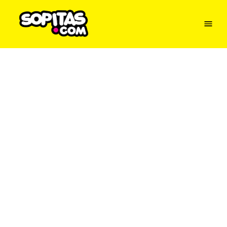
Menu
Sopitas
USA