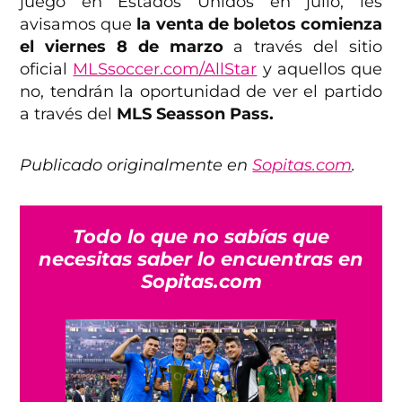
juego en Estados Unidos en julio, les
avisamos que
la venta de boletos comienza
el viernes 8 de marzo
a través del sitio
oficial
MLSsoccer.com/AllStar
y aquellos que
no, tendrán la oportunidad de ver el partido
a través del
MLS Seasson Pass.
Publicado originalmente en
Sopitas.com
.
Todo lo que no sabías que
necesitas saber lo encuentras en
Sopitas.com