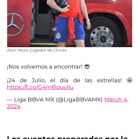
Alan Mozo, jugador de Chivas
¡Nos volvemos a encontrar! 😎
¡24 de Julio, el día de las estrellas! 🤩
https://t.co/G4mBpuvIIu
— Liga BBVA MX (@LigaBBVAMX)
March 4,
2024
Los eventos preparados por la