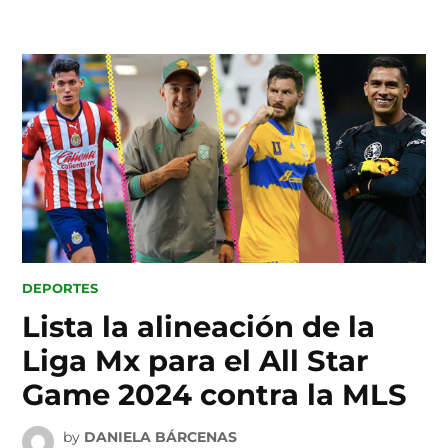
Skip
to
content
POSTED
DEPORTES
IN
Lista la alineación de la
Liga Mx para el All Star
Game 2024 contra la MLS
by
DANIELA BÁRCENAS