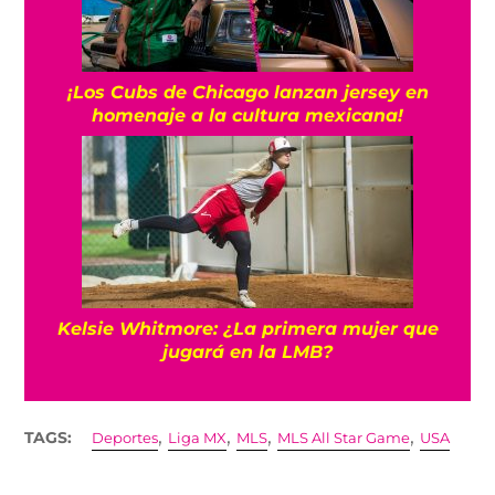
¡Los Cubs de Chicago lanzan jersey en
homenaje a la cultura mexicana!
Kelsie Whitmore: ¿La primera mujer que
jugará en la LMB?
,
,
,
,
TAGS:
Deportes
Liga MX
MLS
MLS All Star Game
USA