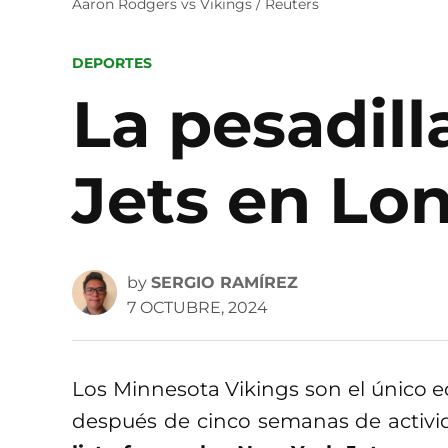
Aaron Rodgers vs Vikings / Reuters
POSTED
DEPORTES
IN
La pesadill
Jets en Lon
by
SERGIO RAMÍREZ
7 OCTUBRE, 2024
Los Minnesota Vikings son el único e
después de cinco semanas de activi