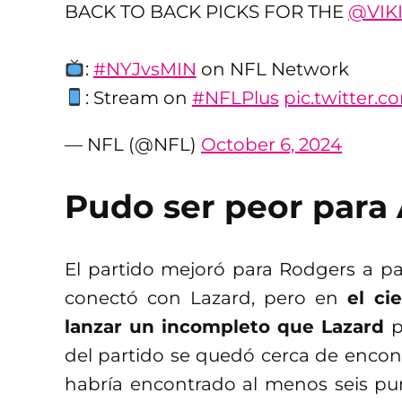
BACK TO BACK PICKS FOR THE
@VIK
:
#NYJvsMIN
on NFL Network
: Stream on
#NFLPlus
pic.twitter
— NFL (@NFL)
October 6, 2024
Pudo ser peor para
El partido mejoró para Rodgers a pa
conectó con Lazard, pero en
el ci
lanzar un incompleto que Lazard
p
del partido se quedó cerca de encon
habría encontrado al menos seis pu