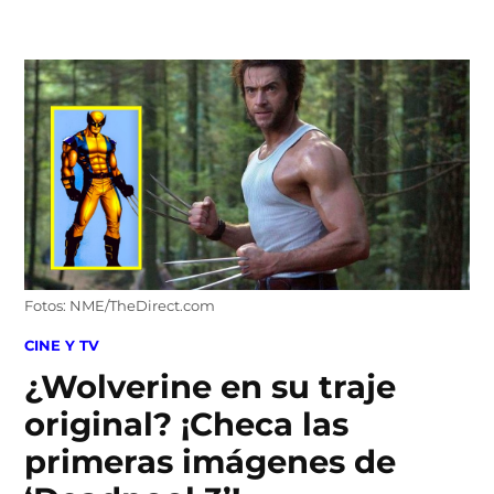
Skip
to
content
Fotos: NME/TheDirect.com
POSTED
CINE Y TV
IN
¿Wolverine en su traje
original? ¡Checa las
primeras imágenes de