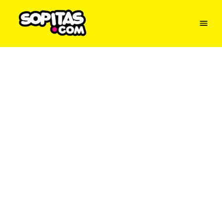
Menu
Sopitas
USA