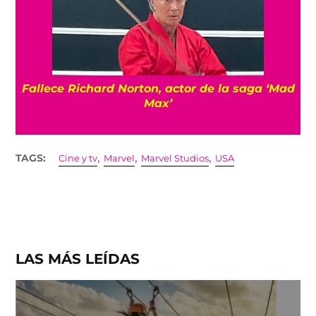
Fallece Richard Norton, actor de la saga ‘Mad
Max’
,
,
,
TAGS:
Cine y tv
Marvel
Marvel Studios
USA
LAS MÁS LEÍDAS