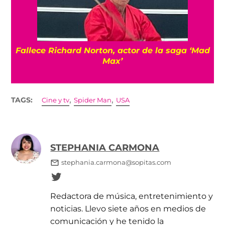
Fallece Richard Norton, actor de la saga ‘Mad
Max’
,
,
TAGS:
Cine y tv
Spider Man
USA
STEPHANIA CARMONA
stephania.carmona@sopitas.com
Redactora de música, entretenimiento y
noticias. Llevo siete años en medios de
comunicación y he tenido la