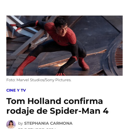
Skip
to
content
Foto: Marvel Studios/Sony Pictures.
POSTED
CINE Y TV
IN
Tom Holland confirma
rodaje de Spider-Man 4
by
STEPHANIA CARMONA