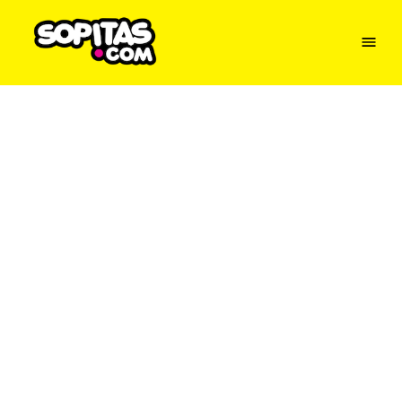
Menu
Sopitas
USA