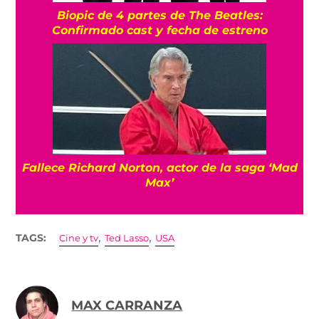
Biopic de 4 partes de The Beatles:
Confirmado cast y fecha de estreno
Fallece Richard Norton, actor de la saga ‘Mad
Max’
,
,
TAGS:
Cine y tv
Ted Lasso
USA
MAX CARRANZA