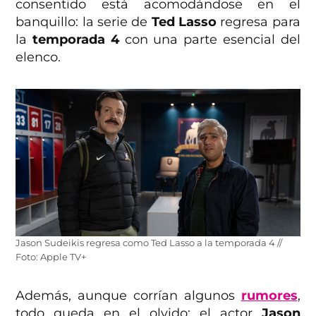
consentido está acomodándose en el
banquillo: la serie de
Ted Lasso
regresa para
la
temporada 4
con una parte esencial del
elenco.
Jason Sudeikis regresa como Ted Lasso a la temporada 4 //
Foto: Apple TV+
Además, aunque corrían algunos
rumores
,
todo queda en el olvido: el actor
Jason