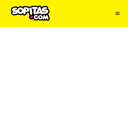
Menu
Sopitas
USA