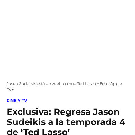
Skip
to
content
Jason Sudeikis está de vuelta como Ted Lasso // Foto: Apple
TV+
POSTED
CINE Y TV
IN
Exclusiva: Regresa Jason
Sudeikis a la temporada 4
de ‘Ted Lasso’