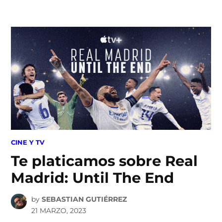
Skip
to
content
POSTED
CINE Y TV
IN
Te platicamos sobre Real
Madrid: Until The End
by
SEBASTIAN GUTIÉRREZ
21 MARZO, 2023