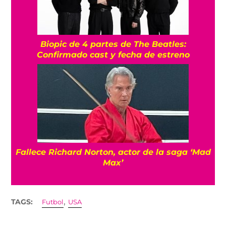
Biopic de 4 partes de The Beatles:
Confirmado cast y fecha de estreno
Fallece Richard Norton, actor de la saga ‘Mad
Max’
,
TAGS:
Futbol
USA