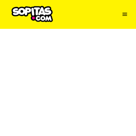
Menu
Sopitas
USA