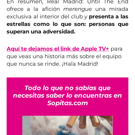
En resumen, Real Madrid: Until The End
ofrece a la afición
merengue
una mirada
exclusiva al interior del club y
presenta a las
estrellas como lo que son: personas que
superan una adversidad.
Aquí te dejamos el link de Apple TV+
para
que veas una historia más sobre el equipo
que nunca se rinde. ¡Hala Madrid!
Todo lo que no sabías que
necesitas saber lo encuentras en
Sopitas.com