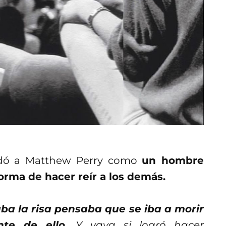
ordó a Matthew Perry como
un hombre
orma de hacer reír a los demás.
ba la risa pensaba que se iba a morir
nte de ello.
Y vaya si logró hacer