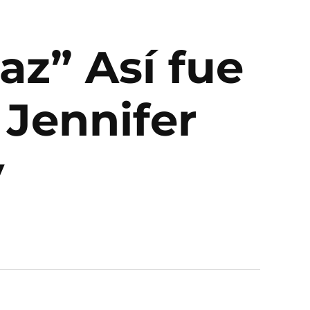
az” Así fue
 Jennifer
y