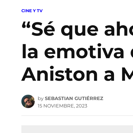
POSTED
CINE Y TV
IN
“Sé que aho
la emotiva
Aniston a 
by
SEBASTIAN GUTIÉRREZ
15 NOVIEMBRE, 2023