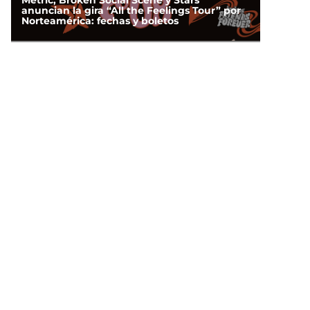
Metric, Broken Social Scene y Stars
anuncian la gira “All the Feelings Tour” por
Norteamérica: fechas y boletos