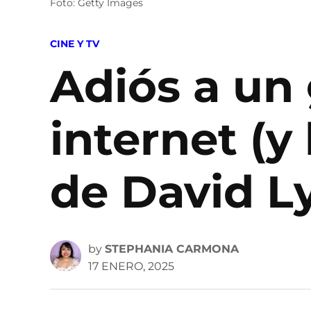
Foto: Getty Images
POSTED
CINE Y TV
IN
Adiós a un 
internet (y
de David L
by
STEPHANIA CARMONA
17 ENERO, 2025