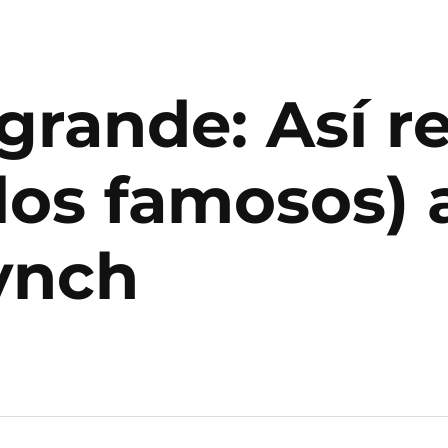
grande: Así r
 los famosos) 
ynch