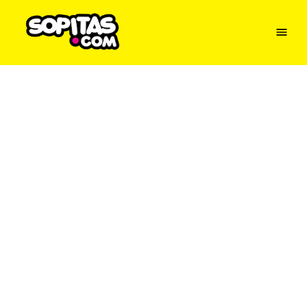
Menu
Sopitas
USA