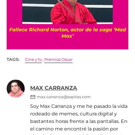
Fallece Richard Norton, actor de la saga ‘Mad
Max’
,
TAGS:
Cine y tv
Premios Oscar
MAX CARRANZA
max.carranza@sopitas.com
Soy Max Carranza y me he pasado la vida
rodeado de memes, cultura digital y
bastantes horas frente a las pantallas. En
el camino me encontré la pasión por