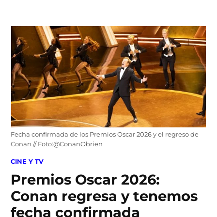
Skip
to
content
Fecha confirmada de los Premios Oscar 2026 y el regreso de
Conan // Foto:@ConanObrien
POSTED
CINE Y TV
IN
Premios Oscar 2026:
Conan regresa y tenemos
fecha confirmada