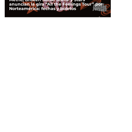
anuncian la gira “All the Feelings Tour” por
Norteamérica: fechas y boletos