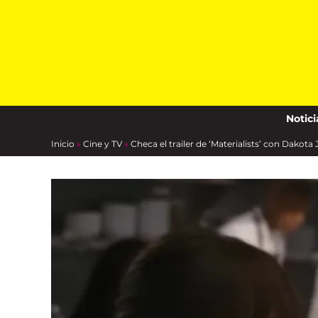
Skip
to
content
Notici
Inicio
»
Cine y TV
»
Checa el trailer de ‘Materialists’ con Dakot