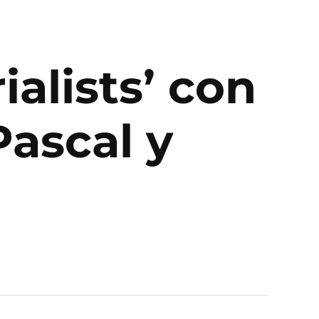
ialists’ con
ascal y