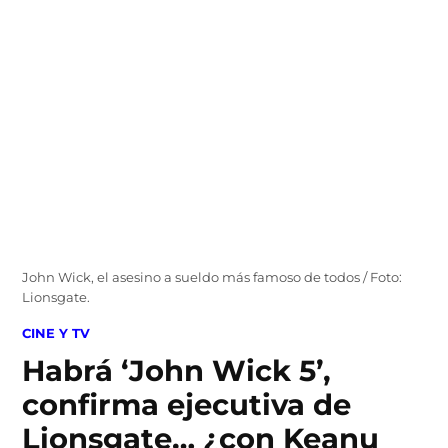
Skip
to
content
John Wick, el asesino a sueldo más famoso de todos / Foto:
Lionsgate.
POSTED
CINE Y TV
IN
Habrá ‘John Wick 5’,
confirma ejecutiva de
Lionsgate… ¿con Keanu