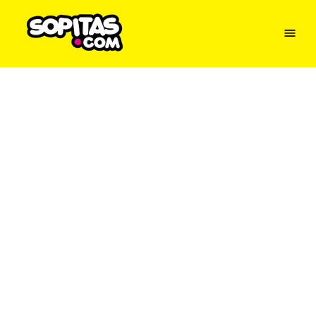
Menu
Sopitas
USA