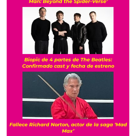
Man: Beyond the Spider-Verse’
Biopic de 4 partes de The Beatles:
Confirmado cast y fecha de estreno
Fallece Richard Norton, actor de la saga ‘Mad
Max’