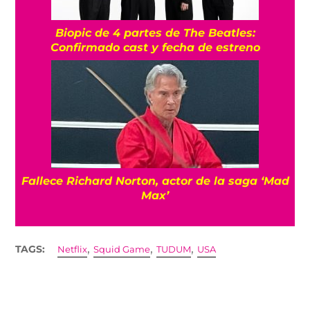
Biopic de 4 partes de The Beatles:
Confirmado cast y fecha de estreno
Fallece Richard Norton, actor de la saga ‘Mad
Max’
,
,
,
TAGS:
Netflix
Squid Game
TUDUM
USA