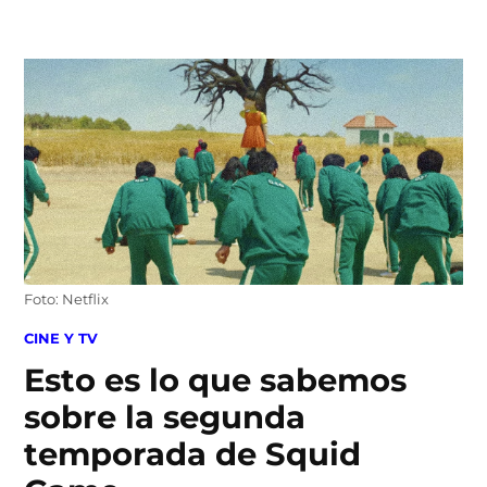
Skip
to
content
Foto: Netflix
POSTED
CINE Y TV
IN
Esto es lo que sabemos
sobre la segunda
temporada de Squid