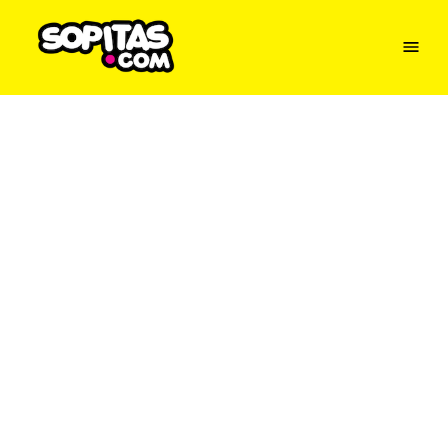
Menu
Sopitas
USA