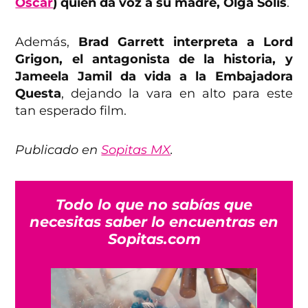
Óscar
) quien da voz a su madre, Olga Solis
.
Además,
Brad Garrett interpreta a Lord
Grigon, el antagonista de la historia, y
Jameela Jamil da vida a la Embajadora
Questa
, dejando la vara en alto para este
tan esperado film.
Publicado en
Sopitas MX
.
Todo lo que no sabías que
necesitas saber lo encuentras en
Sopitas.com