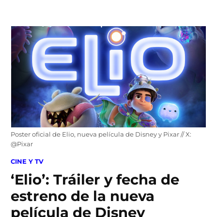
Skip
to
content
Poster oficial de Elio, nueva película de Disney y Pixar // X:
@Pixar
POSTED
CINE Y TV
IN
‘Elio’: Tráiler y fecha de
estreno de la nueva
película de Disney