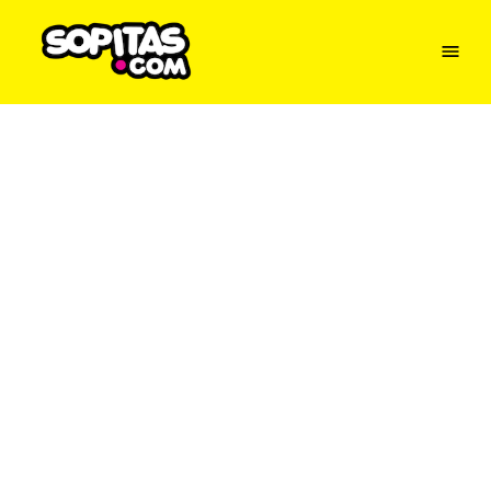
Menu
Sopitas
USA