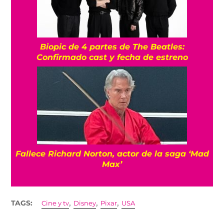
Biopic de 4 partes de The Beatles:
Confirmado cast y fecha de estreno
Fallece Richard Norton, actor de la saga ‘Mad
Max’
,
,
,
TAGS:
Cine y tv
Disney
Pixar
USA