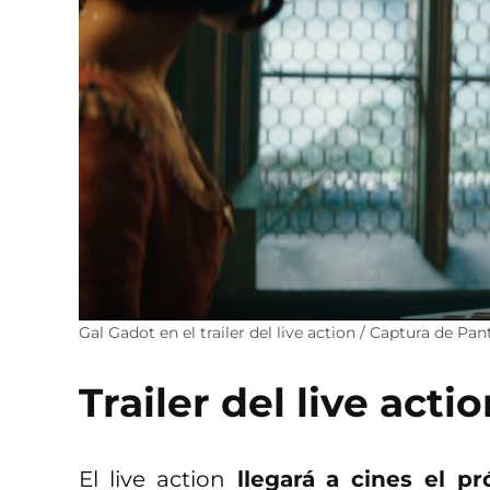
Gal Gadot en el trailer del live action / Captura de Pan
Trailer del live act
El live action
llegará a cines el p