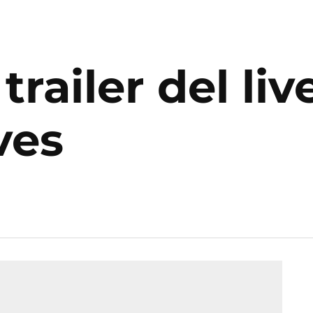
 trailer del li
ves